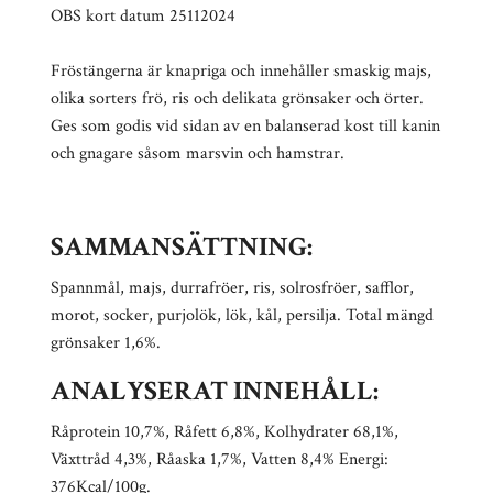
OBS kort datum 25112024
Fröstängerna är knapriga och innehåller smaskig majs,
olika sorters frö, ris och delikata grönsaker och örter.
Ges som godis vid sidan av en balanserad kost till kanin
och gnagare såsom marsvin och hamstrar.
SAMMANSÄTTNING:
Spannmål, majs, durrafröer, ris, solrosfröer, safflor,
morot, socker, purjolök, lök, kål, persilja. Total mängd
grönsaker 1,6%.
ANALYSERAT INNEHÅLL:
Råprotein 10,7%, Råfett 6,8%, Kolhydrater 68,1%,
Växttråd 4,3%, Råaska 1,7%, Vatten 8,4% Energi:
376Kcal/100g.