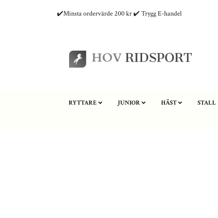
✔️Minsta ordervärde 200 kr ✔️ Trygg E-handel
RYTTARE
JUNIOR
HÄST
STALL