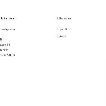
kta oss:
Läs mer
vridsport.se
Köpvillkor
Returer
AB
ägen 58
Hackås
559372-0914