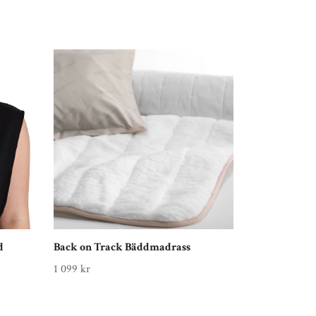
d
Back on Track Bäddmadrass
1 099 kr