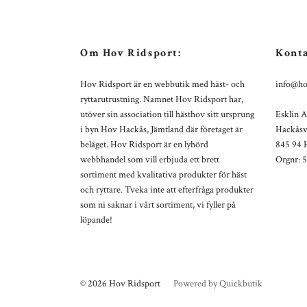
Om Hov Ridsport:
Konta
Hov Ridsport är en webbutik med häst- och
info@ho
ryttarutrustning. Namnet Hov Ridsport har,
utöver sin association till hästhov sitt ursprung
Esklin 
i byn Hov Hackås, Jämtland där företaget är
Hackåsv
beläget. Hov Ridsport är en lyhörd
845 94 
webbhandel som vill erbjuda ett brett
Orgnr: 
sortiment med kvalitativa produkter för häst
och ryttare. Tveka inte att efterfråga produkter
som ni saknar i vårt sortiment, vi fyller på
löpande!
© 2026 Hov Ridsport
Powered by Quickbutik