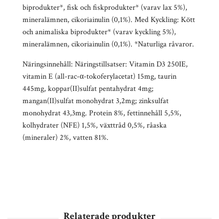
biprodukter*, fisk och fiskprodukter* (varav lax 5%),
mineralämnen, cikoriainulin (0,1%). Med Kyckling: Kött
och animaliska biprodukter* (varav kyckling 5%),
mineralämnen, cikoriainulin (0,1%). *Naturliga råvaror.
Näringsinnehåll: Näringstillsatser: Vitamin D3 250IE,
vitamin E (all-rac-α-tokoferylacetat) 15mg, taurin
445mg, koppar(II)sulfat pentahydrat 4mg;
mangan(II)sulfat monohydrat 3,2mg; zinksulfat
monohydrat 43,3mg. Protein 8%, fettinnehåll 5,5%,
kolhydrater (NFE) 1,5%, växttråd 0,5%, råaska
(mineraler) 2%, vatten 81%.