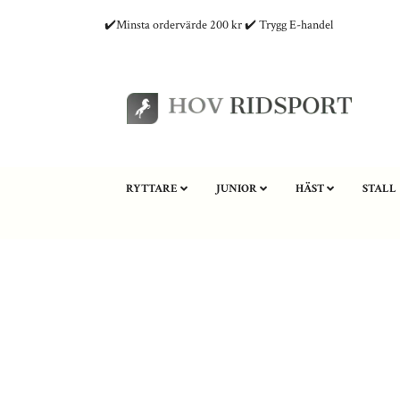
✔️Minsta ordervärde 200 kr ✔️ Trygg E-handel
RYTTARE
JUNIOR
HÄST
STALL