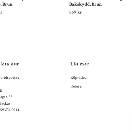
, Brun
Bakskydd, Brun
kr
869 kr
kta oss:
Läs mer
vridsport.se
Köpvillkor
Returer
AB
ägen 58
Hackås
559372-0914