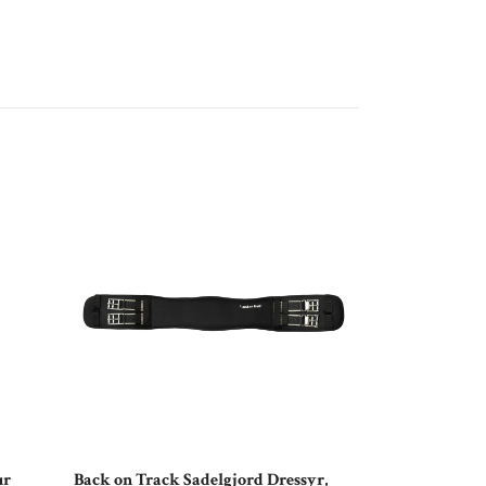
ur
Back on Track Sadelgjord Dressyr,
Jacson Kalix 