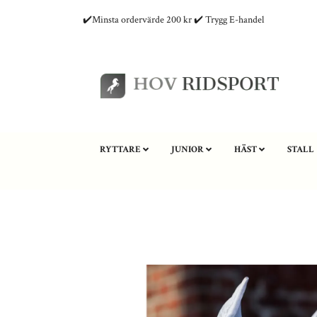
✔️Minsta ordervärde 200 kr ✔️ Trygg E-handel
RYTTARE
JUNIOR
HÄST
STALL