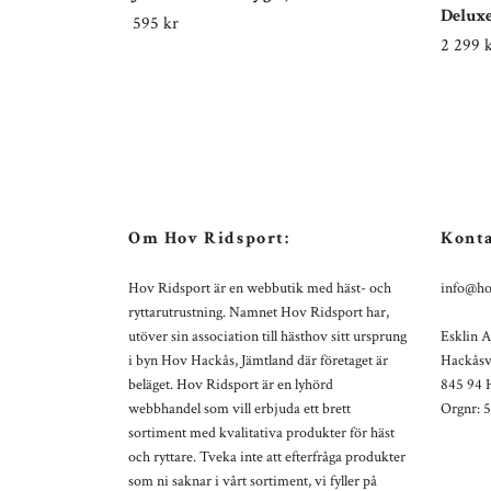
Deluxe
595 kr
2 299 
Om Hov Ridsport:
Konta
Hov Ridsport är en webbutik med häst- och
info@ho
ryttarutrustning. Namnet Hov Ridsport har,
utöver sin association till hästhov sitt ursprung
Esklin 
i byn Hov Hackås, Jämtland där företaget är
Hackåsv
beläget. Hov Ridsport är en lyhörd
845 94 
webbhandel som vill erbjuda ett brett
Orgnr: 
sortiment med kvalitativa produkter för häst
och ryttare. Tveka inte att efterfråga produkter
som ni saknar i vårt sortiment, vi fyller på