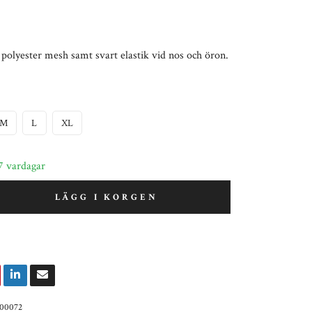
polyester mesh samt svart elastik vid nos och öron.
M
L
XL
7 vardagar
LÄGG I KORGEN
300072