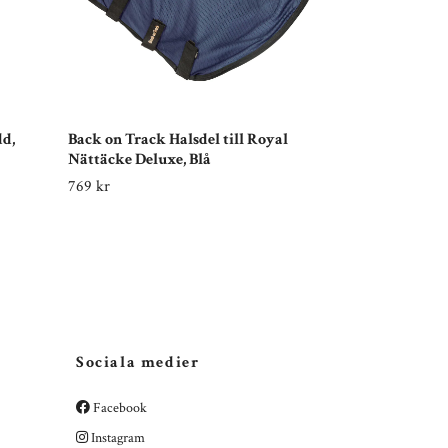
dd,
Back on Track Halsdel till Royal
LINCOLN Biot
Nättäcke Deluxe, Blå
143 kr
179 kr
769 kr
Sociala medier
Facebook
Instagram