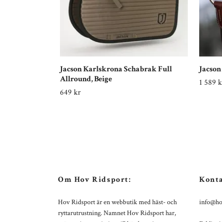
Jacson Karlskrona Schabrak Full
Jacson
Allround, Beige
1 589 k
649 kr
Om Hov Ridsport:
Konta
Hov Ridsport är en webbutik med häst- och
info@ho
ryttarutrustning. Namnet Hov Ridsport har,