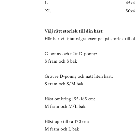
L
45x4
XL
50x4
Välj rätt storlek till din häst:
Här har vi listat några exempel på storlek till o
C-ponny och nätt D-ponny:
S fram och S bak
Grövre D-ponny och nätt liten häst:
S fram och S/M bak
Häst omkring 155-165 cm:
M fram och M/L bak
Häst upp till ca 170 cm:
M fram och L bak