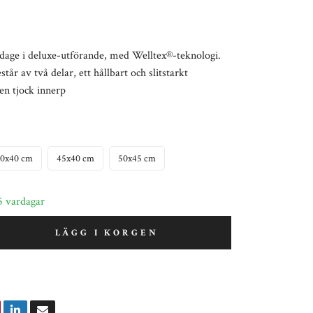
ndage i deluxe-utförande, med Welltex®-teknologi.
tår av två delar, ett hållbart och slitstarkt
 en tjock innerp
0x40 cm
45x40 cm
50x45 cm
5 vardagar
LÄGG I KORGEN