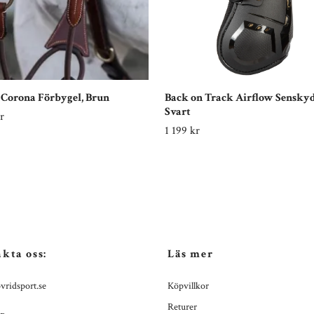
 Corona Förbygel, Brun
Back on Track Airflow Sensky
Svart
r
1 199 kr
kta oss:
Läs mer
vridsport.se
Köpvillkor
Returer