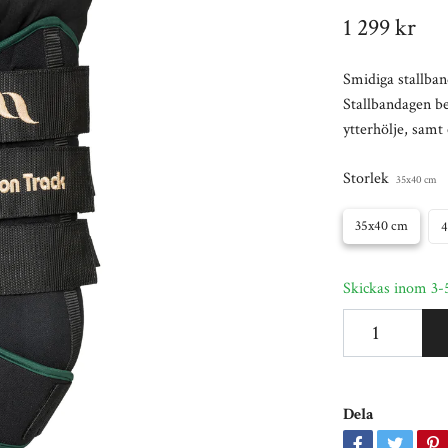
1 299 kr
Smidiga stallba
Stallbandagen bes
ytterhölje, samt
Storlek
35x40 cm
35x40 cm
4
Skickas inom 3-
Dela