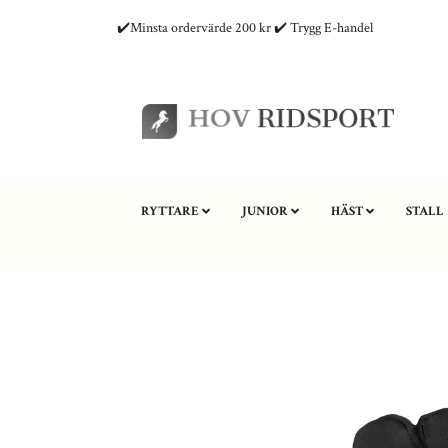
✔️Minsta ordervärde 200 kr ✔️ Trygg E-handel
RYTTARE
JUNIOR
HÄST
STALL