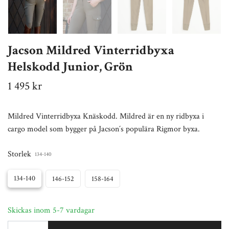
Jacson Mildred Vinterridbyxa
Helskodd Junior, Grön
1 495 kr
Mildred Vinterridbyxa Knäskodd. Mildred är en ny ridbyxa i
cargo model som bygger på Jacson´s populära Rigmor byxa.
Storlek
134-140
134-140
146-152
158-164
Skickas inom 5-7 vardagar