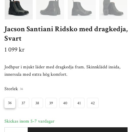
Jacson Santiani Ridsko med dragkedja,
Svart
1 099 kr
Jodhpur i mjukt läder med dragkedja fram. Skinnklädd insida,
innersula med extra hög komfort.
Storlek
36
36
37
38
39
40
41
42
Skickas inom 5-7 vardagar