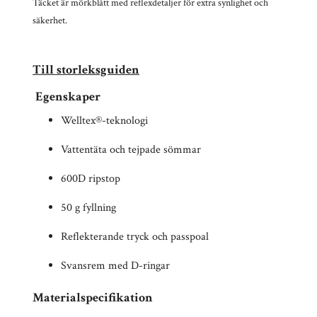
Täcket är mörkblått med reflexdetaljer för extra synlighet och
säkerhet.
Till storleksguiden
Egenskaper
Welltex®-teknologi
Vattentäta och tejpade sömmar
600D ripstop
50 g fyllning
Reflekterande tryck och passpoal
Svansrem med D-ringar
Materialspecifikation