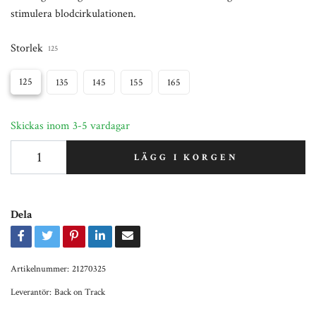
stimulera blodcirkulationen.
Storlek
125
125
135
145
155
165
Skickas inom 3-5 vardagar
LÄGG I KORGEN
Dela
Artikelnummer:
21270325
Leverantör:
Back on Track