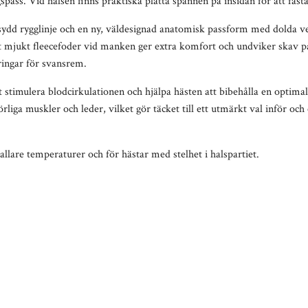
spass. Vid halsen finns praktiska platta spännen på insidan för att fäst
ydd rygglinje och en ny, väldesignad anatomisk passform med dolda vec
 Ett mjukt fleecefoder vid manken ger extra komfort och undviker ska
ringar för svansrem.
t stimulera blodcirkulationen och hjälpa hästen att bibehålla en optim
ga muskler och leder, vilket gör täcket till ett utmärkt val inför och e
allare temperaturer och för hästar med stelhet i halspartiet.