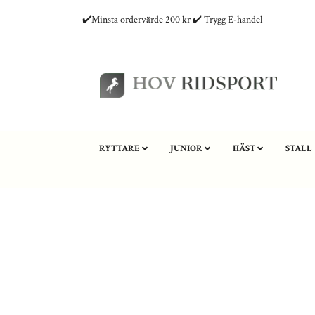
✔️Minsta ordervärde 200 kr ✔️ Trygg E-handel
RYTTARE
JUNIOR
HÄST
STALL