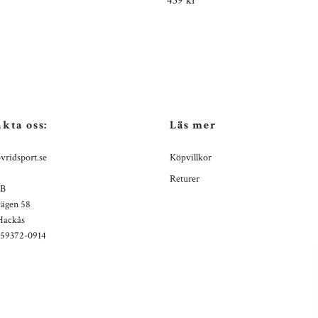
439 kr
kta oss:
Läs mer
vridsport.se
Köpvillkor
Returer
AB
ägen 58
Hackås
559372-0914