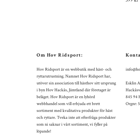
399 kr
Om Hov Ridsport:
Konta
Hov Ridsport är en webbutik med häst- och
info@ho
ryttarutrustning. Namnet Hov Ridsport har,
utöver sin association till hästhov sitt ursprung
Esklin 
i byn Hov Hackås, Jämtland där företaget är
Hackåsv
beläget. Hov Ridsport är en lyhörd
845 94 
webbhandel som vill erbjuda ett brett
Orgnr: 
sortiment med kvalitativa produkter för häst
och ryttare. Tveka inte att efterfråga produkter
som ni saknar i vårt sortiment, vi fyller på
löpande!