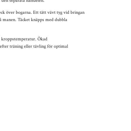
a den separata halsdelen.
k över bogarna. Ett tätt vävt tyg vid bringan
v på manen. Täcket knäpps med dubbla
al kroppstemperatur.
Ökad
fter träning eller tävling för optimal