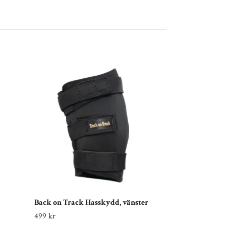
Back on Track Hasskydd, vänster
HANSBO SPORT
499 kr
195 kr