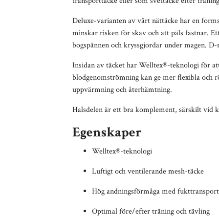
transporttäcke eller som svettäcke efter träning
Deluxe-varianten av vårt nättäcke har en forms
minskar risken för skav och att päls fastnar.
bogspännen och kryssgjordar under magen. D-
Insidan av täcket har
Welltex®-teknologi
för at
blodgenomströmning kan ge mer flexibla och rörli
uppvärmning och återhämtning.
Halsdelen är ett bra komplement, särskilt vid k
Egenskaper
Welltex®-teknologi
Luftigt och ventilerande mesh-täcke
Hög andningsförmåga med fukttransport
Optimal före/efter träning och tävling