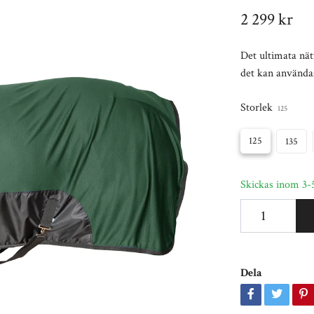
2 299 kr
Det ultimata nä
det kan användas
Storlek
125
125
135
Skickas inom 3-
Dela