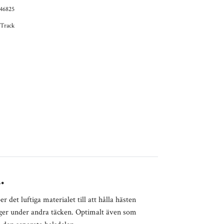
46825
 Track
i.
det luftiga materialet till att hålla hästen
lager under andra täcken. Optimalt även
som