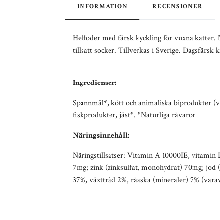
INFORMATION
RECENSIONER
Helfoder med färsk kyckling för vuxna katter.
tillsatt socker. Tillverkas i Sverige. Dagsfärsk 
Ingredienser:
Spannmål*, kött och animaliska biprodukter (va
fiskprodukter, jäst*. *Naturliga råvaror
Näringsinnehåll:
Näringstillsatser: Vitamin A 10000IE, vitamin
7mg; zink (zinksulfat, monohydrat) 70mg; jod (
37%, växttråd 2%, råaska (mineraler) 7% (vara