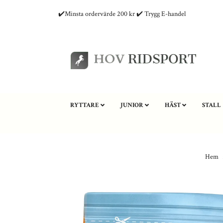
✔️Minsta ordervärde 200 kr ✔️ Trygg E-handel
RYTTARE
JUNIOR
HÄST
STALL
Hem