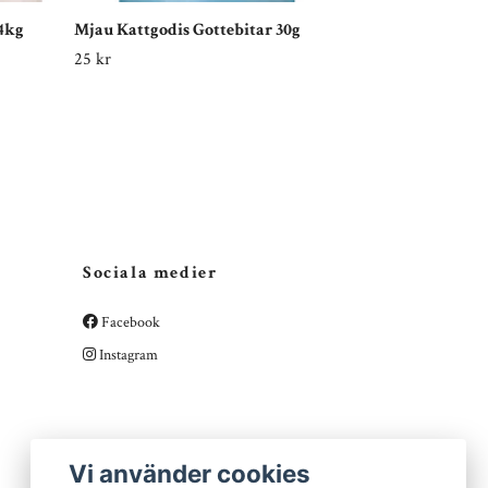
,4kg
Mjau Kattgodis Gottebitar 30g
Mjau Bitar i 
Kattmat
25 kr
69 kr
Sociala medier
Facebook
Instagram
Vi använder cookies