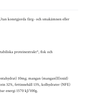
 Utan konstgjorda färg- och smakämnen eller
abiliska proteinextrakt*, fisk och
pentahydrat) 10mg; mangan (mangan(II)oxid)
tein 32%, fettinnehåll 13%, kolhydrater (NFE)
bar energi 1570 kJ/100g.