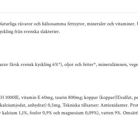
 Naturliga råvaror och hälsosamma fettsyror, mineraler och vitaminer.
kyckling från svenska slakterier.
rav färsk svensk kyckling 6%*), oljor och fetter*, mineralämnen, veget
 D3 1000IE, vitamin E 60mg, taurin 800mg; koppar (koppar(II)sulfat, 
kalciumjodat, anhydrat) 0,5mg. Tekniska tillsatser: Antioxidanter. Pro
v kalcium 1,1%, fosfor 0,9% och magnesium 0,09%), vatten 9%. Omsätt