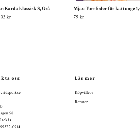
 Karda klassisk S, Grå
Mjau Torrfoder för kattunge 1
103 kr
79 kr
kta oss:
Läs mer
vridsport.se
Köpvillkor
Returer
AB
ägen 58
Hackås
559372-0914