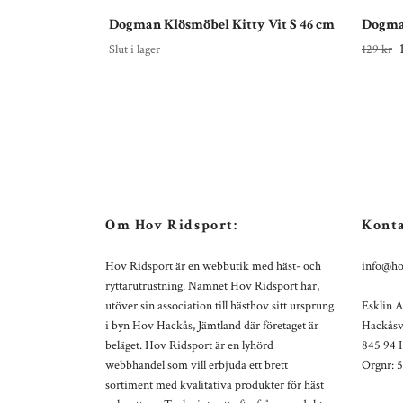
Dogman Klösmöbel Kitty Vit S 46 cm
Dogman
Slut i lager
129 kr
Om Hov Ridsport:
Konta
Hov Ridsport är en webbutik med häst- och
info@ho
ryttarutrustning. Namnet Hov Ridsport har,
utöver sin association till hästhov sitt ursprung
Esklin 
i byn Hov Hackås, Jämtland där företaget är
Hackåsv
beläget. Hov Ridsport är en lyhörd
845 94 
webbhandel som vill erbjuda ett brett
Orgnr: 
sortiment med kvalitativa produkter för häst