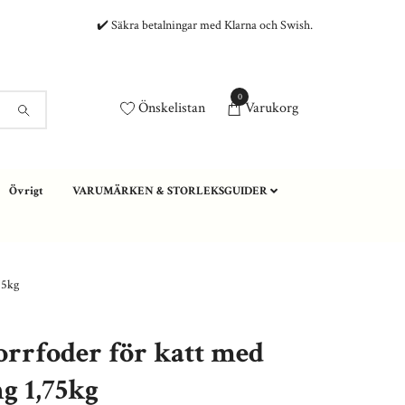
✔️ Säkra betalningar med Klarna och Swish.
0
Önskelistan
Varukorg
Övrigt
VARUMÄRKEN & STORLEKSGUIDER
75kg
rrfoder för katt med
g 1,75kg