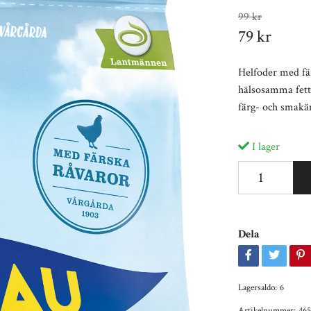
99 kr
79 kr
Helfoder med fär
hälsosamma fett
färg- och smakäm
I lager
Dela
Lagersaldo:
6
Artikelnummer:
465