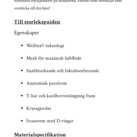
förhindra tryckpunkter på musklerna.
P
erfekt som resetäcke eller
svettäcke till din häst!
Till storleksguiden
Egenskaper
Welltex®-teknologi
Mesh för maximalt luftflöde
Snabbtorkande och fuktabsorberande
Anatomisk passform
T-bar och kardborrestängning fram
Kryssgjordar
Svansrem med D-ringar
Materialspecifikation