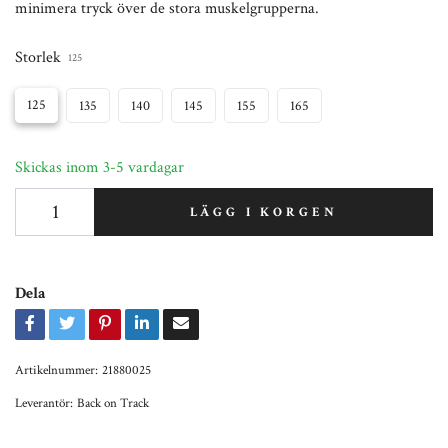
minimera tryck över de stora muskelgrupperna.
Storlek
125
125
135
140
145
155
165
Skickas inom 3-5 vardagar
LÄGG I KORGEN
Dela
Artikelnummer:
21880025
Leverantör:
Back on Track