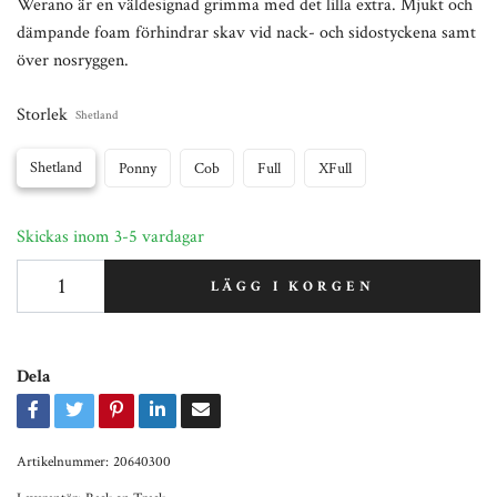
Werano är en väldesignad grimma med det lilla extra. Mjukt och
dämpande foam förhindrar skav vid nack- och sidostyckena samt
över nosryggen.
Storlek
Shetland
Shetland
Ponny
Cob
Full
XFull
Skickas inom 3-5 vardagar
LÄGG I KORGEN
Dela
Artikelnummer:
20640300