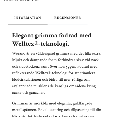
Leverantör:
Back on Track
INFORMATION
RECENSIONER
Elegant grimma fodrad med
Welltex®-teknologi.
Werano är en väldesignad grimma med det lilla extra.
Mjukt och dämpande foam förhindrar skav vid nack-
och sidostyckena samt över nosryggen. Fodrad med
reflekterande
Welltex®-teknologi
för att stimulera
blodcirkulationen och bidra till mer rörliga och
avslappnade muskler i de känsliga områdena kring
nacke och ganacher.
Grimman är mörkblå med eleganta, guldfärgade
metallspännen. Enkel justering och tillpassning till din
hästs storlek både vid sidostycken och runt nosen.