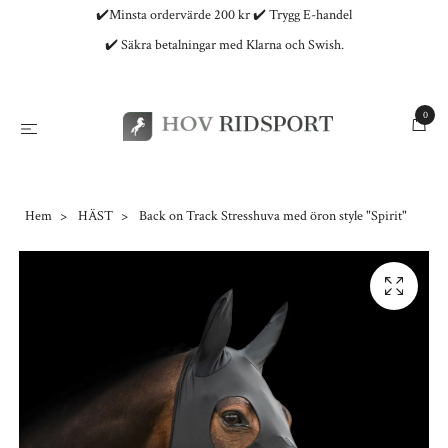
✔️Minsta ordervärde 200 kr ✔️ Trygg E-handel
✔️ Säkra betalningar med Klarna och Swish.
0
Hem
HÄST
Back on Track Stresshuva med öron style "Spirit"